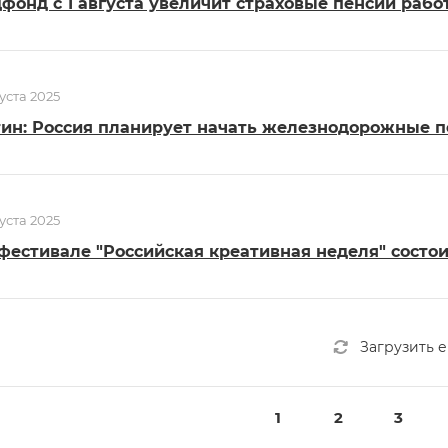
фонд с 1 августа увеличит страховые пенсии раб
густа 2025
ин: Россия планирует начать железнодорожные п
густа 2025
фестивале "Российская креативная неделя" состо
Загрузить 
1
2
3