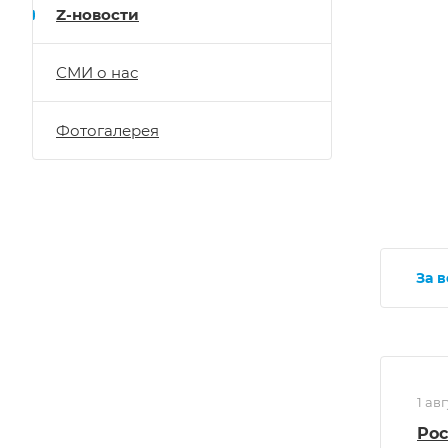
Z-новости
СМИ о нас
Фотогалерея
За 
1 ав
Рос