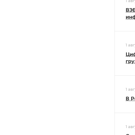
1 ав
ВЭБ
инф
1 ав
Циф
гру
1 ав
В Р
1 ав