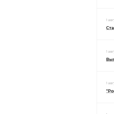
1 ав
Ста
1 ав
Вып
1 ав
"Ро