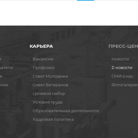
КАРЬЕРА
ПРЕСС-ЦЕН
т
Вакансии
Новости
ватели
Профсоюз
Z-новости
я
Совет Молодежи
СМИ о нас
ения
Совет Ветеранов
Фотогалере
Целевой набор
Условия труда
Образовательная деятельность
Кадровая политика