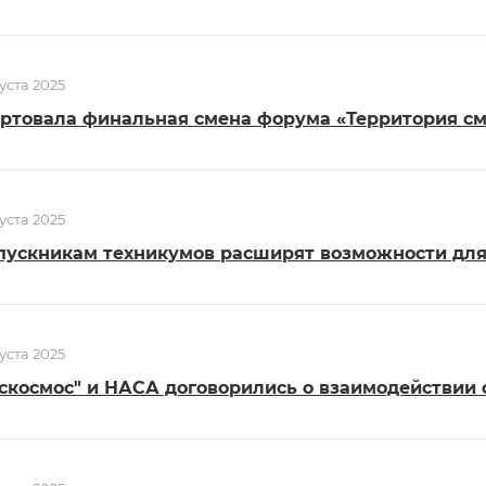
густа 2025
ртовала финальная смена форума «Территория см
густа 2025
ускникам техникумов расширят возможности для
густа 2025
скосмос" и НАСА договорились о взаимодействии