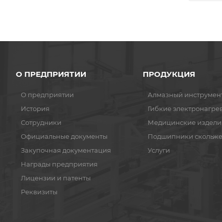
О ПРЕДПРИЯТИИ
ПРОДУКЦИЯ
О предприятии
Алмазный инструмен
История
Гибкие электронагре
Сотрудники
Медицинские издели
Официальные документы
Подшипники скольж
Закупочная документация
Услуги
Награды предприятия
Лицензии и патенты
Реквизиты