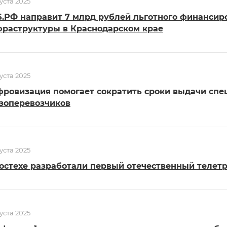
густа 2025
.РФ направит 7 млрд рублей льготного финансиро
раструктуры в Краснодарском крае
густа 2025
ровизация помогает сократить сроки выдачи сп
зоперевозчиков
густа 2025
остехе разработали первый отечественный телетр
густа 2025