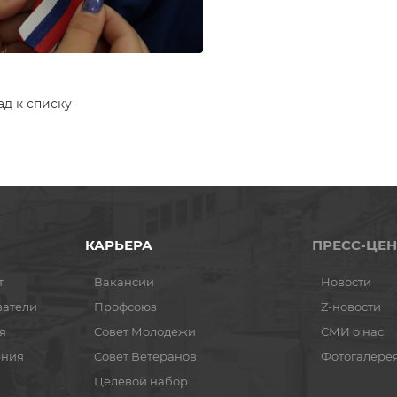
ад к списку
КАРЬЕРА
ПРЕСС-ЦЕН
т
Вакансии
Новости
ватели
Профсоюз
Z-новости
я
Совет Молодежи
СМИ о нас
ения
Совет Ветеранов
Фотогалере
Целевой набор