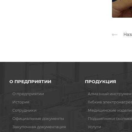
Наз
О ПРЕДПРИЯТИИ
ПРОДУКЦИЯ
О предприятии
Алмазный инструмен
История
Гибкие электронагре
Сотрудники
Медицинские издели
Официальные документы
Подшипники скольж
Закупочная документация
Услуги