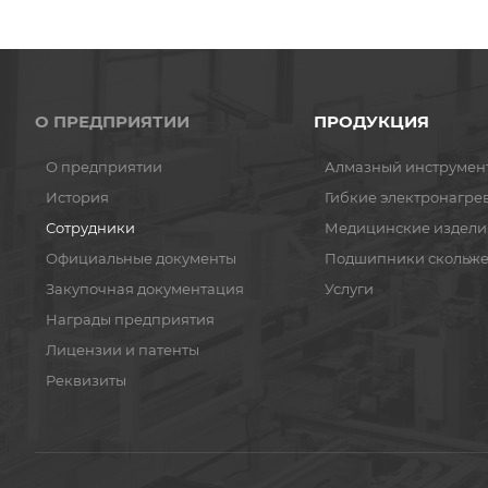
О ПРЕДПРИЯТИИ
ПРОДУКЦИЯ
О предприятии
Алмазный инструмен
История
Гибкие электронагре
Сотрудники
Медицинские издели
Официальные документы
Подшипники скольж
Закупочная документация
Услуги
Награды предприятия
Лицензии и патенты
Реквизиты