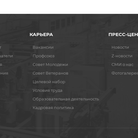
КАРЬЕРА
ПРЕСС-ЦЕН
т
Вакансии
Новости
ватели
Профсоюз
Z-новости
я
Совет Молодежи
СМИ о нас
ения
Совет Ветеранов
Фотогалере
Целевой набор
Условия труда
Образовательная деятельность
Кадровая политика