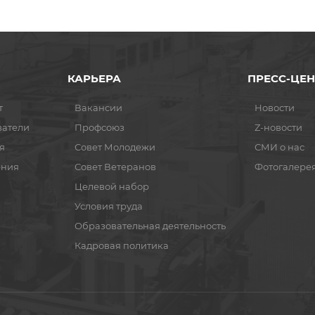
КАРЬЕРА
ПРЕСС-ЦЕН
т
Вакансии
Новости
ватели
Профсоюз
Z-новости
я
Совет Молодежи
СМИ о нас
ения
Совет Ветеранов
Фотогалере
Целевой набор
Условия труда
Образовательная деятельность
Кадровая политика