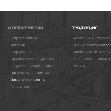
О ПРЕДПРИЯТИИ
ПРОДУКЦИЯ
О предприятии
Алмазный инструмен
История
Гибкие электронагре
Сотрудники
Медицинские издели
Официальные документы
Подшипники скольж
Закупочная документация
Услуги
Награды предприятия
Лицензии и патенты
Реквизиты